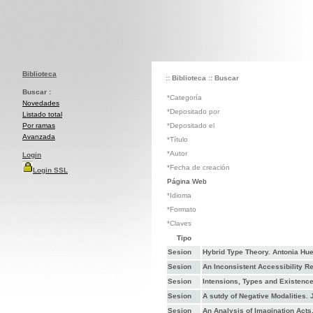
Biblioteca
:: Biblioteca
:: Buscar
Buscar :
*Categoría
Novedades
*Depositado por
Listado total
Por ramas
*Depositado el
Avanzada
*Título
*Autor
Login
*Fecha de creación
Login SSL
Página Web
*Idioma
*Formato
*Claves
Tipo
Sesion
Hybrid Type Theory. Antonia Hu
Sesion
An Inconsistent Accessibility Re
Sesion
Intensions, Types and Existenc
Sesion
A sutdy of Negative Modalities.
Sesion
An Analysis of Imagination Acts