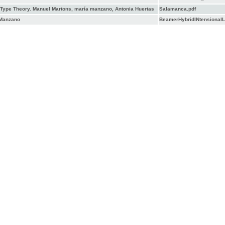
l Type Theory. Manuel Martons, maría manzano, Antonia Huertas
Salamanca.pdf
 Manzano
BeamerHybridINtensionalL