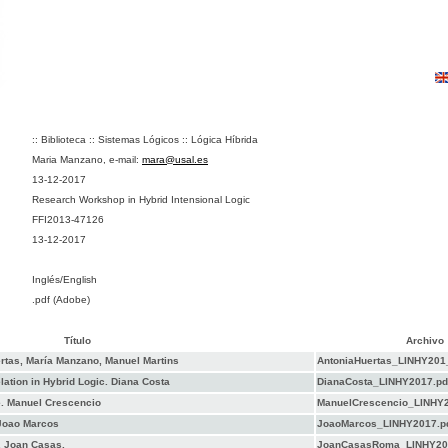
:: Biblioteca :: Sistemas Lógicos :: Lógica Híbrida
Maria Manzano, e-mail:
mara@usal.es
13-12-2017
Research Workshop in Hybrid Intensional Logic
FFI2013-47126
13-12-2017
Inglés/English
.pdf (Adobe)
Título
Archivo
ertas, María Manzano, Manuel Martins
AntoniaHuertas_LINHY201
lation in Hybrid Logic. Diana Costa
DianaCosta_LINHY2017.pd
e. Manuel Crescencio
ManuelCrescencio_LINHY2
 Joao Marcos
JoaoMarcos_LINHY2017.p
. Joan Casas.
JoanCasasRoma_LINHY20