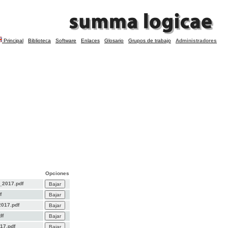
Principal
Biblioteca
Software
Enlaces
Glosario
Grupos de trabajo
Administradores
Opciones
_2017.pdf
f
017.pdf
df
17.pdf