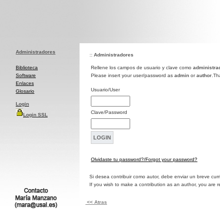
Administradores
::
Administradores
Biblioteca
Rellene los campos de usuario y clave como
administra
Software
Please insert your user/password as
admin
or
author
.Th
Enlaces
Usuario/User
Glosario
Login
Clave/Password
Login SSL
Olvidaste tu password?/Forgot your password?
Si desea contribuir como autor, debe enviar un breve cur
If you wish to make a contribution as an author, you are 
<< Atras