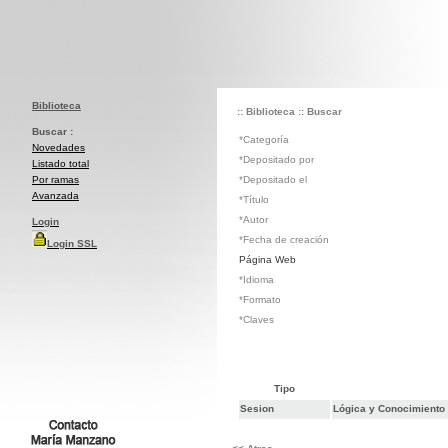
Biblioteca
:: Biblioteca
:: Buscar
Buscar :
*Categoría
Novedades
*Depositado por
Listado total
Por ramas
*Depositado el
Avanzada
*Título
*Autor
Login
*Fecha de creación
Login SSL
Página Web
*Idioma
*Formato
*Claves
Tipo
Sesion
Lógica y Conocimiento