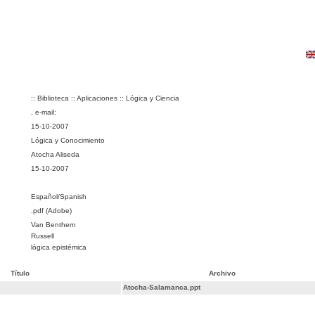
:: Biblioteca :: Aplicaciones :: Lógica y Ciencia
, e-mail:
15-10-2007
Lógica y Conocimiento
Atocha Aliseda
15-10-2007
Español/Spanish
.pdf (Adobe)
Van Benthem
Russell
lógica epistémica
Título
Archivo
Atocha-Salamanca.ppt