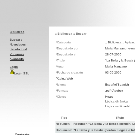
Biblioteca
:: Biblioteca
:: Buscar
Buscar :
*Categoría
:: Biblioteca :: Aplic
Novedades
*Depositado por
Maria Manzano, e-ma
Listado total
Por ramas
*Depositado el
28-07-2005
Avanzada
*Título
"La Bella y la Bestia
*Autor
María Manzano
Login
*Fecha de creación
03-05-2005
Login SSL
Página Web
*Idioma
Español/Spanish
*Formato
.pdf (Adobe)
*Claves
Hoare
Lógica dinámica
Lógica multimodal
Tipo
Título
Resumen
Resumen "La Bella y la Bestia (perdón, Ló
Documento
"La Bella y la Bestia (perdón, Lógica e In