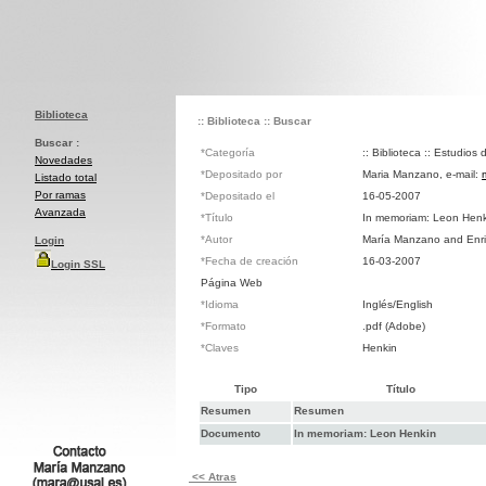
Biblioteca
:: Biblioteca
:: Buscar
Buscar :
*Categoría
:: Biblioteca :: Estudios 
Novedades
*Depositado por
Maria Manzano, e-mail:
Listado total
Por ramas
*Depositado el
16-05-2007
Avanzada
*Título
In memoriam: Leon Henk
*Autor
María Manzano and Enr
Login
*Fecha de creación
16-03-2007
Login SSL
Página Web
*Idioma
Inglés/English
*Formato
.pdf (Adobe)
*Claves
Henkin
Tipo
Título
Resumen
Resumen
Documento
In memoriam: Leon Henkin
<< Atras