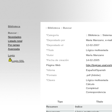
Biblioteca
:: Biblioteca
:: Buscar
Buscar :
*Categoría
:: Biblioteca :: Sistem
Novedades
*Depositado por
Maria Manzano, e-mai
Listado total
Por ramas
*Depositado el
12-02-2007
Avanzada
*Título
Lógica multivariada
*Autor
María Manzano
Login
*Fecha de creación
14-02-2005
Login SSL
Página Web
http://logicae.usal.es/
*Idioma
Español/Spanish
*Formato
.pdf (Adobe)
*Claves
Lógica multivariada
Cálculo
Completud
Correspondencia
Tipo
Título
Resumen
Indice
Documento
Lógica multivariada