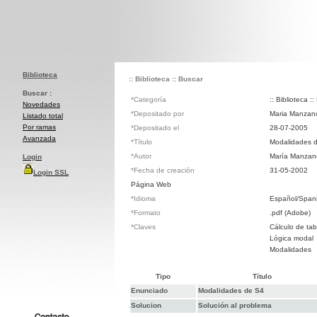
Biblioteca
:: Biblioteca
:: Buscar
Buscar :
*Categoría
:: Biblioteca :
Novedades
*Depositado por
Maria Manzano
Listado total
Por ramas
*Depositado el
28-07-2005
Avanzada
*Título
Modalidades 
*Autor
María Manzan
Login
*Fecha de creación
31-05-2002
Login SSL
Página Web
*Idioma
Español/Span
*Formato
.pdf (Adobe)
*Claves
Cálculo de ta
Lógica modal
Modalidades
Tipo
Título
Enunciado
Modalidades de S4
Solucion
Solución al problema