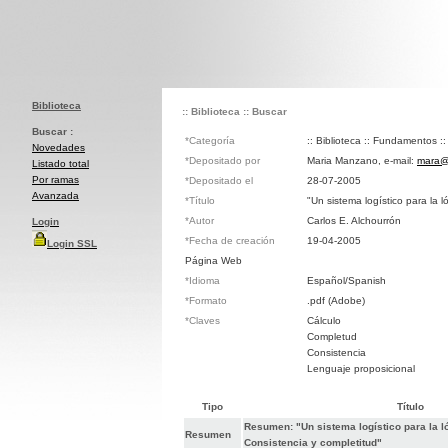
Biblioteca
:: Biblioteca
:: Buscar
Buscar :
*Categoría
:: Biblioteca :: Fundamentos :
Novedades
*Depositado por
Maria Manzano, e-mail:
mara@
Listado total
Por ramas
*Depositado el
28-07-2005
Avanzada
*Título
"Un sistema logístico para la l
*Autor
Carlos E. Alchourrón
Login
*Fecha de creación
19-04-2005
Login SSL
Página Web
*Idioma
Español/Spanish
*Formato
.pdf (Adobe)
*Claves
Cálculo
Completud
Consistencia
Lenguaje proposicional
Tipo
Título
Resumen: "Un sistema logístico para la l
Resumen
Consistencia y completitud"