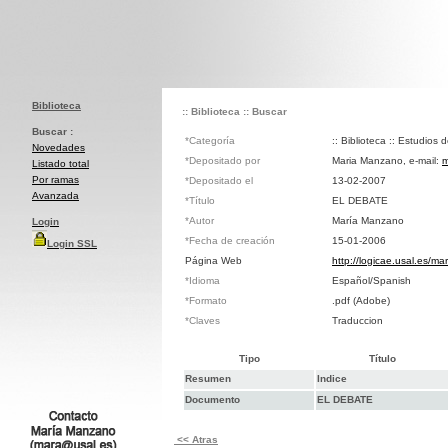
Biblioteca
:: Biblioteca
:: Buscar
Buscar :
*Categoría
:: Biblioteca :: Estudios 
Novedades
*Depositado por
Maria Manzano, e-mail:
m
Listado total
Por ramas
*Depositado el
13-02-2007
Avanzada
*Título
EL DEBATE
*Autor
María Manzano
Login
*Fecha de creación
15-01-2006
Login SSL
Página Web
http://logicae.usal.es/ma
*Idioma
Español/Spanish
*Formato
.pdf (Adobe)
*Claves
Traduccion
Tipo
Título
Resumen
Indice
Documento
EL DEBATE
<< Atras