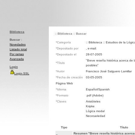
Biblioteca
:: Biblioteca
:: Buscar
Buscar :
*Categoría
:: Biblioteca :: Estudios de la Lógic
Novedades
*Depositado por
, e-mail:
Listado total
Por ramas
*Depositado el
28-07-2005
Avanzada
"Breve reseña histórica acerca de 
*Título
posibles"
Login
*Autor
Francisco José Salguero Lamillar
Login SSL
*Fecha de creación
03-05-2005
Página Web
*Idioma
Español/Spanish
*Formato
.pdf (Adobe)
*Claves
Aristóteles
Kripke
Lógica modal
Necesariedad
Tipo
Título
Resumen "Breve reseña histórica acerca 