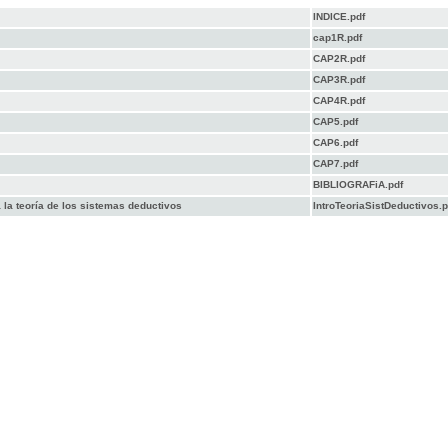
INDICE.pdf
cap1R.pdf
CAP2R.pdf
CAP3R.pdf
CAP4R.pdf
CAP5.pdf
CAP6.pdf
CAP7.pdf
BIBLIOGRAFiA.pdf
 la teoría de los sistemas deductivos
IntroTeoriaSistDeductivos.p