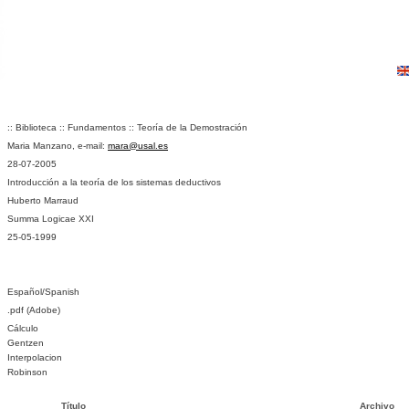
:: Biblioteca :: Fundamentos :: Teoría de la Demostración
Maria Manzano, e-mail:
mara@usal.es
28-07-2005
Introducción a la teoría de los sistemas deductivos
Huberto Marraud
Summa Logicae XXI
25-05-1999
Español/Spanish
.pdf (Adobe)
Cálculo
Gentzen
Interpolacion
Robinson
Título
Archivo