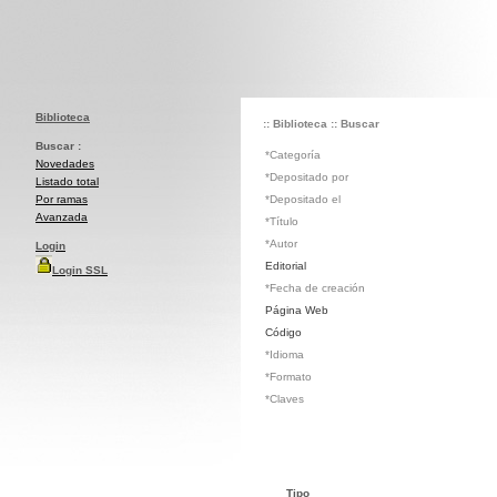
Biblioteca
:: Biblioteca
:: Buscar
Buscar :
*Categoría
Novedades
*Depositado por
Listado total
Por ramas
*Depositado el
Avanzada
*Título
*Autor
Login
Editorial
Login SSL
*Fecha de creación
Página Web
Código
*Idioma
*Formato
*Claves
Tipo